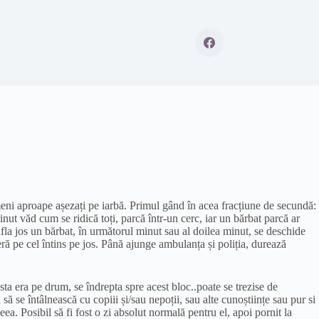
eni aproape așezați pe iarbă. Primul gând în acea fracțiune de secundă:
ut văd cum se ridică toți, parcă într-un cerc, iar un bărbat parcă ar
afla jos un bărbat, în următorul minut sau al doilea minut, se deschide
eră pe cel întins pe jos. Până ajunge ambulanța și poliția, durează
a era pe drum, se îndrepta spre acest bloc..poate se trezise de
ă se întâlnească cu copiii și/sau nepoții, sau alte cunoștiințe sau pur si
ceea. Posibil să fi fost o zi absolut normală pentru el, apoi pornit la