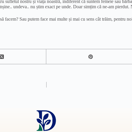
tru sufletul nostru și viața noastră, indiferent că suntem femeie sau bărb
oi înșine.. undeva.. nu știm exact pe unde. Doar simțim că ne-am pierdut.
să facem? Sau putem face mai multe și mai cu sens cât trăim, pentru noi