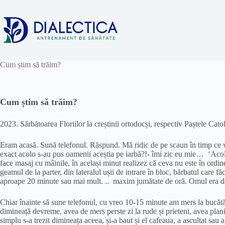
Skip
to
content
Cum știm să trăim?
Cum știm să trăim?
2023. Sărbătoarea Floriilor la creștinii ortodocși, respectiv Paștele Catol
Eram acasă. Sună telefonul. Răspund. Mă ridic de pe scaun în timp ce vo
exact acolo s-au pus oamenii aceștia pe iarbă?!- îmi zic eu mie… ‘Acolo’ 
face masaj cu mâinile, în același minut realizez că ceva nu este în ordin
geamul de la parter, din lateralul ușii de intrare în bloc, bărbatul care 
aproape 20 minute sau mai mult. .. maxim jumătate de oră. Omul era d
Chiar înainte să sune telefonul, cu vreo 10-15 minute am mers la bucătăr
dimineață devreme, avea de mers perste zi la rude și prieteni, avea planif
simplu s-a trezit dimineața aceea, și-a baut și el cafeaua, a ascultat sau a