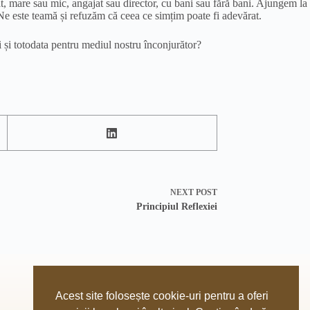
at, mare sau mic, angajat sau director, cu bani sau fără bani. Ajungem la
 Ne este teamă și refuzăm că ceea ce simțim poate fi adevărat.
 și totodata pentru mediul nostru înconjurător?
NEXT
POST
Principiul Reflexiei
Acest site folosește cookie-uri pentru a oferi