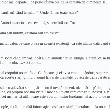
urilor mai departe.. ca peste câteva ore de la cafeaua de dimineață sau la
fon “sună-mă când termini”? Unde rămân toate astea?
tunci exact în acea secundă, se termină tot. Tot.
răim sau murim, existăm sau am existat.
a lui cafea pe care o bea în această existență, că este ultima dată când s
.. …. ….
m șocat când am văzut cât a luat ambulanței să ajungă. Defapt, ca să fiu
ci 24h acolo….exact acolo..
al corpului nostru fizic. Ca fiecare, și el avea emoții, gânduri, supărări
 aceste stări. Și mulți ajung la vârste înaintate cu aceste trăiri cărate în
tie cu adevărat și din păcate nu îl învață nimeni, nici măcar părinții noștr
u sine, cu propria noastră viață. Habar nu avem care este rolul nostru. N
i cei mai tari și uităm care este aportul nostru fundamental acolo unde n
copleșiți cât de multă informație există accesibilă, literalmente la un c