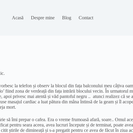
Acasă
Despre mine
Blog
Contact
ic.
rbesc la telefon și observ la blocul din fața balconului meu câțiva oam
fiind zona de verdeață din fața intrării blocului vecin. În urmatorul min
e, apoi privesc mai atentă și văd pantoful negru .. atunci realizez că se 
făcuse masajul cardiac a luat pătura din mâna întinsă de la geam și îl acop
eja mort.
ie să îmi prepar o cafea. Era o vreme frumoasă afară, soare.. Omul acest
icat pentru seara aceea, avea lucruri începute și de terminat, poate avea s
 citit știrile de dimineață și s-a pregatit pentru ce avea de făcut în ziua a