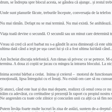
drum, se îndrepta spre blocul acesta, se gândea că ajunge.. și restul treb
Unde sunt planurile făcute, treburile începute, conversația de la tele
Nu mai rămân. Defapt nu se mai termină. Nu mai există. Se anihilează. A
Viața toată devine o secundă. O secundă sau un minut care determină t
Vreau să cred că acel barbat nu s-a gândit în acea dimineață că este ultim
ultima dată când a ieșit pe ușa casei lui și că a fost ultima lui/dată când
Am încheiat discuția telefonică. Am rămas să privesc ce se petrece. M-a
termina. A doua zi copiii se jucau cu mingea la intrarea blocului. La ni
Inima acestui bărbat a cedat. Inima și creierul – motorul de functionare 
emoțională, lipsa întregului cu el însuți. Nu există om care să nu cunoască
Și atunci, când este luat și dus mai departe, realizez că omul ceea ce nu ș
trăim cu adevărat, cu certitudine și prezență în raport cu propiul nostr
Ne angrenăm cu toate cele zilnice și concurăm unii cu alții ca să fim no
Putem învăța foarte multe lucruri în ziua de astăzi, suntem de-a dreptul 