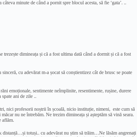
 câteva minute de când a pornit spre blocul acesta, să fie ‘gata’. ..
e trezește dimineața și că a fost ultima dată când a dormit și că a fost
 sinceră, cu adevărat m-a șocat să conștientizez cât de brusc se poate
, răni emoționale, sentimente neîmplinite, resentimente, rușine, durere
 spate ani de zile ..
i, nici profesorii noștrii în școală, nicio instituție, nimeni, este cum să
ici măcar nu ne întrebăm. Ne trezim dimineața și așteptăm să vină seara.
e aflăm.
lick distanță…și totuși.. cu adevărat nu știm să trăim…Ne lăsăm angrenați