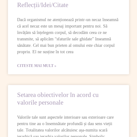
Reflecții/Idei/Citate
Dacă organismul ne atenționează printr-un necaz înseamnă
că acel necaz este un mesaj important pentru noi. Să
învățăm să înțelegem corpul, să decodăm ceea ce ne
transmite, să aplicăm “sfaturile sale ghidate” înseamnă
sănătate. Cel mai bun prieten al omului este chiar corpul
propriu. El ne susține în tot ceea
CITESTE MAI MULT »
Setarea obiectivelor în acord cu
valorile personale
Valorile tale sunt aspectele interioare sau exterioare care
pentru tine au o însemnătate profundă și dau sens vieții
tale. Totalitatea valorilor alcătuiesc așa-numita scară
ierarhică sau ierarhia valorilor personale. Simbolic