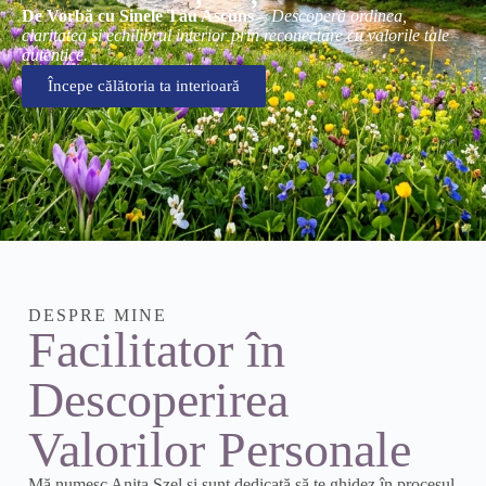
De Vorbă cu Sinele Tău Ascuns
–
Descoperă ordinea,
claritatea și echilibrul interior prin reconectare cu valorile tale
autentice.
Începe călătoria ta interioară
DESPRE MINE
Facilitator în
Descoperirea
Valorilor Personale
Mă numesc Anita Szel și sunt dedicată să te ghidez în procesul