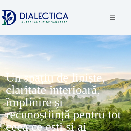
Un spațiu de liniște,
claritate interioară,
împlinire și
recunoștiință pentru tot
ceea ce ești și ai