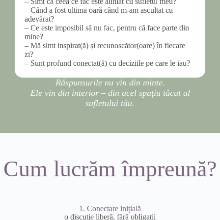
– Simt că ceea ce fac este aliniat cu sufletul meu?
– Când a fost ultima oară când m-am ascultat cu
adevărat?
– Ce este imposibil să nu fac, pentru că face parte din
mine?
– Mă simt inspirat(ă) și recunoscător(oare) în fiecare
zi?
– Sunt profund conectat(ă) cu deciziile pe care le iau?
Răspunsurile nu vin din minte.
Ele vin din interior – din acel spațiu tăcut al
sufletului tău.
Cum lucrăm împreună?
1. Conectare inițială
o discuție liberă, fără obligații