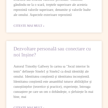
gândindu-ne la o scară, treptele superioare ale acesteia
reprezintă valorile superioare, denumite și valorile înalte
ale omului. Aspectele exterioare reprezintă
CITESTE MAI MULT »
Dezvoltare personală sau conectare cu
noi înșine?
Autorul Timothy Gallwey în cartea sa “Jocul interior în
tenis” definește Sinele1 și Sinele2 ca două identități ale
omului. Identitatea conștientă și identitatea inconștientă.
Identitatea conștientă este ansamblul tuturor abilităților și
cunoștiințelor (teoretice și practice), experiențe, întreaga
cunoaștere pe care un om o dobândește, o șlefuiește în mai
bine, mai
CITESTE MAI MULT »