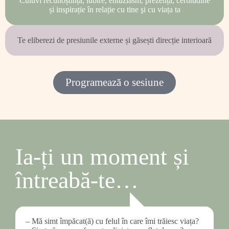
Cultivi recunoștință, iubire, entuziasm, prezență, certitudine
și inspirație în relație cu tine şi cu viața ta
Te eliberezi de presiunile externe și găsești direcție interioară
Programează o sesiune
Ia-ți un moment și
întreabă-te…
– Mă simt împăcat(ă) cu felul în care îmi trăiesc viața?