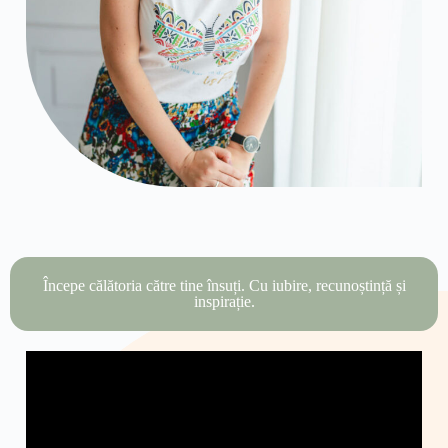
Începe călătoria către tine însuți. Cu iubire, recunoștință și
inspirație.